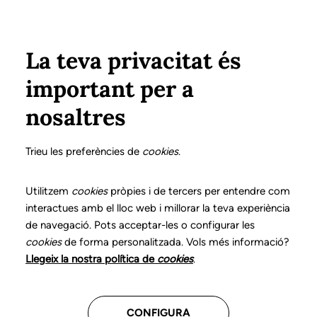
Vés al contingut
Configura
Xarxes Socials
Select your language
ÀREA PRIVADA
La teva privacitat és
important per a
Inici
Ciutadania
Cerca una logopeda
nosaltres
Llistat de derivacions
Trieu les preferències de
cookies
.
Cerca lliure
Utilitzem
cookies
pròpies i de tercers per entendre com
Nom de persona, nom de centre o número de col·legiat
interactues amb el lloc web i millorar la teva experiència
de navegació. Pots acceptar-les o configurar les
cookies
de forma personalitzada. Vols més informació?
Llegeix la nostra política de
cookies
.
Població del centre on treballa
CONFIGURA