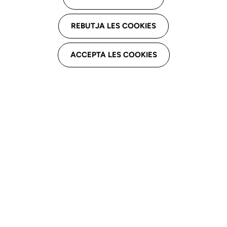
Franja d’edat
REBUTJA LES COOKIES
ACCEPTA LES COOKIES
Expertesa clínica
Atenció domiciliària (
202
)
Teleassistència (
144
)
Idiomes
Mostrant
623
resultats
Netejar filtres
Nº
0002
Teleassistència