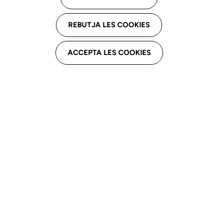
REBUTJA LES COOKIES
Com puc saber si el logopeda que m'atén és un
professional autoritzat?
ACCEPTA LES COOKIES
Quina informació he de demanar al meu
logopeda?
On puc estudiar logopèdia?
Quin Batxillerat cal fer per estudiar el Grau de
Logopèdia?