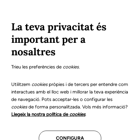
Vés al contingut
Configura
Xarxes Socials
Select your language
ÀREA PRIVADA
La teva privacitat és
important per a
Inici
Ciutadania
Preguntes freqüents
nosaltres
Preguntes freqüents
Trieu les preferències de
cookies
.
Utilitzem
cookies
pròpies i de tercers per entendre com
interactues amb el lloc web i millorar la teva experiència
Què és la logopèdia?
de navegació. Pots acceptar-les o configurar les
cookies
de forma personalitzada. Vols més informació?
Llegeix la nostra política de
cookies
.
Com puc trobar un logopeda?
CONFIGURA