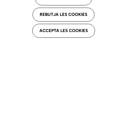
pel que fa al tractament de dades personals i a la
lliure circulació d’aquestes dades i a Llei Orgànica
REBUTJA LES COOKIES
3/2018, de 5 de desembre, de Protecció de Dades
Personals i garantia dels drets digitals, l’informem que
ACCEPTA LES COOKIES
les dades personals proporcionades per vostè a
través del lloc web clc.cat (d’ara endavant el lloc
web), seran tractades en els següents termes.
Responsable del tractament
Les dades personals recollides a través d’aquest lloc
web seran tractades per COL.LEGI DE LOGOPEDES
DE CATALUNYA, amb domicili per a l’exercici de
drets a Passatge de Pagès 13, 08013 Barcelona -
Email:
info@clc.cat
.