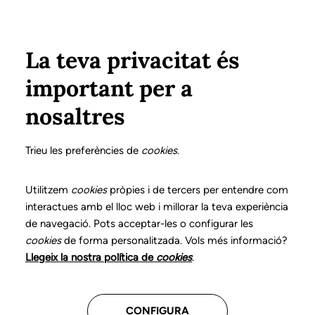
Vés al contingut
Configura
Xarxes Socials
Select your language
ÀREA PRIVADA
La teva privacitat és
important per a
Inici
nosaltres
Política de Privacitat i
Trieu les preferències de
cookies
.
Avís legal
Utilitzem
cookies
pròpies i de tercers per entendre com
interactues amb el lloc web i millorar la teva experiència
I. Política de privacitat
de navegació. Pots acceptar-les o configurar les
cookies
de forma personalitzada. Vols més informació?
Llegeix la nostra política de
cookies
.
En compliment del REGLAMENT (UE) 2016/679 DEL
PARLAMENT EUROPEU I DEL CONSELL de 27 d’Abril
de 2016, relatiu a la protecció de les persones físiques
CONFIGURA