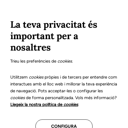
Vés al contingut
Configura
Xarxes Socials
Select your language
ÀREA PRIVADA
La teva privacitat és
important per a
Inici
Col·legiats
Finestreta única
nosaltres
Finestreta única
Trieu les preferències de
cookies
.
Utilitzem
cookies
pròpies i de tercers per entendre com
El 23 de desembre de 2009 es va publicar al BOE la
interactues amb el lloc web i millorar la teva experiència
"
Llei Òmnibus
", en el marc del procés de
de navegació. Pots acceptar-les o configurar les
transposició i implantació a l'Estat espanyol de la
cookies
de forma personalitzada. Vols més informació?
Directiva de Serveis europea
. La nova llei, amb
Llegeix la nostra política de
cookies
.
caràcter general, va entrar en vigor el dia 27 de
desembre del 2009.
CONFIGURA