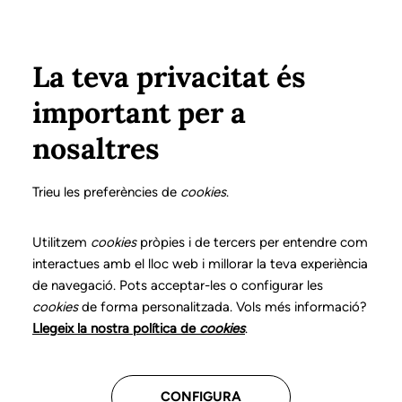
Vés al contingut
Configura
Xarxes Socials
Select your language
ÀREA PRIVADA
La teva privacitat és
important per a
Inici
Col·legiats
Formació
nosaltres
Formació del CLC
Trieu les preferències de
cookies
.
El Col·legi de Logopedes de Catalunya posa al
Utilitzem
cookies
pròpies i de tercers per entendre com
vostre abast l'oferta de formació continuada. En
interactues amb el lloc web i millorar la teva experiència
de navegació. Pots acceptar-les o configurar les
ella trobareu activitats formatives variades que
cookies
de forma personalitzada. Vols més informació?
volen donar resposta a necessitats detectades en
Llegeix la nostra política de
cookies
.
diferents àmbits d’acció professional.
El CLC disposa d'un formulari per a recollir les
CONFIGURA