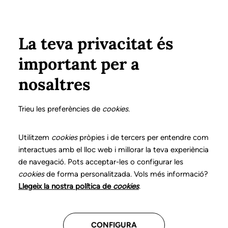
Vés al contingut
Configura
Xarxes Socials
Select your language
ÀREA PRIVADA
La teva privacitat és
important per a
Inici
La logopèdia
Preguntes freqüents
nosaltres
Preguntes freqüents
Trieu les preferències de
cookies
.
sobre logopèdia
Utilitzem
cookies
pròpies i de tercers per entendre com
interactues amb el lloc web i millorar la teva experiència
de navegació. Pots acceptar-les o configurar les
cookies
de forma personalitzada. Vols més informació?
Què passa si un pacient vol el seu historial?
Llegeix la nostra política de
cookies
.
CONFIGURA