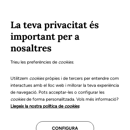
Vés al contingut
Configura
Xarxes Socials
Select your language
ÀREA PRIVADA
La teva privacitat és
important per a
Inici
La logopèdia
Perfil professional
nosaltres
Perfil professional
Trieu les preferències de
cookies
.
Utilitzem
cookies
pròpies i de tercers per entendre com
Durant molt de temps hem escoltat, llegit, estudiat,
interactues amb el lloc web i millorar la teva experiència
adaptat i discutit què era la logopèdia i qui érem els
de navegació. Pots acceptar-les o configurar les
logopedes, majoritàriament des d'altres visions
cookies
de forma personalitzada. Vols més informació?
professionals. Ara i amb aquest document que tenim
Llegeix la nostra política de
cookies
.
les mans, tots aquests dubtes queden aclarits.
CONFIGURA