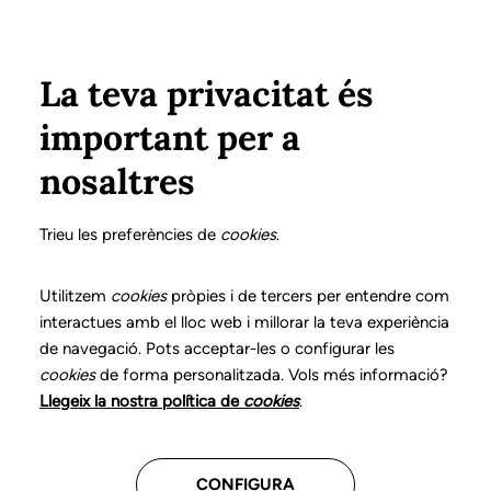
Vés al contingut
Configura
Xarxes Socials
Select your language
ÀREA PRIVADA
La teva privacitat és
important per a
Inici
La logopèdia
Declaració de bones pràctiques
nosaltres
Declaració de
Trieu les preferències de
cookies
.
posicionaments i
bones pràctiques en
Utilitzem
cookies
pròpies i de tercers per entendre com
interactues amb el lloc web i millorar la teva experiència
l'exercici professional
de navegació. Pots acceptar-les o configurar les
cookies
de forma personalitzada. Vols més informació?
de la logopèdia
Llegeix la nostra política de
cookies
.
Descarrega el llibre
CONFIGURA