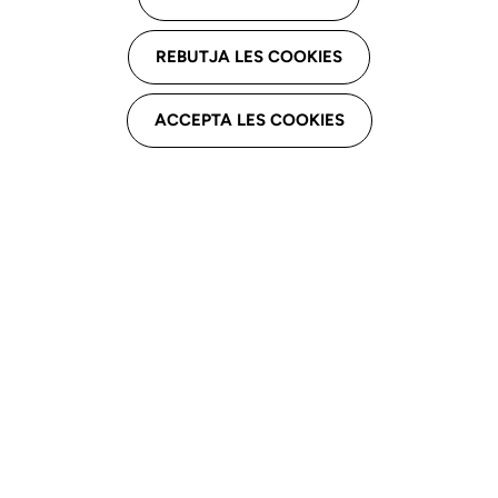
REBUTJA LES COOKIES
Data d'escriptura
2008-10-22
ACCEPTA LES COOKIES
Resenya identificativa
Tarragona, Volum 1158, Foli 78, Inscripció 4a, Full T-12091.
Notari
Durada
Juan Suárez Sánchez-Ventura
Indefinida
Activitat