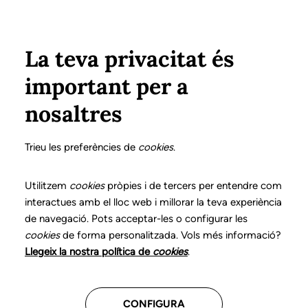
Vés al contingut
Configura
Xarxes Socials
ÀREA PRIVADA
La teva privacitat és
important per a
Inici
Registre societats professionals
nosaltres
NÚMERO DE REGISTRE:
0020
Trieu les preferències de
cookies
.
CENTRE THAÏS,
Utilitzem
cookies
pròpies i de tercers per entendre com
Societat Limitada
interactues amb el lloc web i millorar la teva experiència
de navegació. Pots acceptar-les o configurar les
Professional
cookies
de forma personalitzada. Vols més informació?
Llegeix la nostra política de
cookies
.
C. Enric d'Ossó, 2, 1r 2a,
Tarragona
CONFIGURA