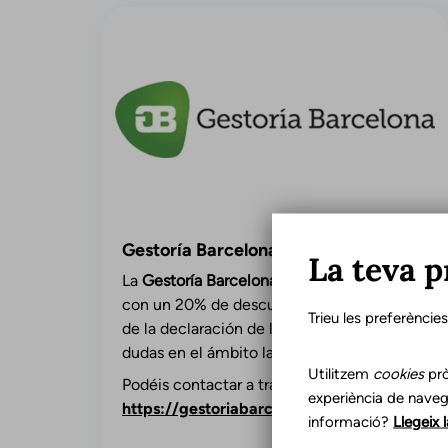
Gestoría Barcelona
La teva p
La
Gestoría Barcelona
ofrece el servicio
con un 20% de descuento para la gestión
Trieu les preferèncie
de la declaración de la renta y para resolver
dudas en el ámbito laboral.
Utilitzem
cookies
prò
Podéis contactar a través de este enlace:
experiència de naveg
https://gestoriabarcelona.com/contacto/
informació?
Llegeix 