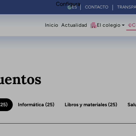
Configura
Select your language
CONTACTO
TRANSPA
Navegació principal
Inicio
Actualidad
El colegio
C
uentos
25)
Informática
(25)
Libros y materiales
(25)
Sal