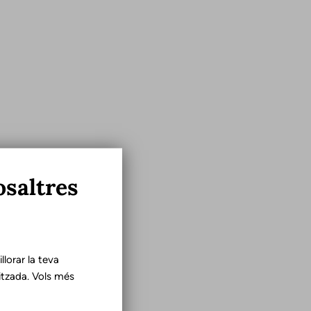
osaltres
lorar la teva
tzada. Vols més