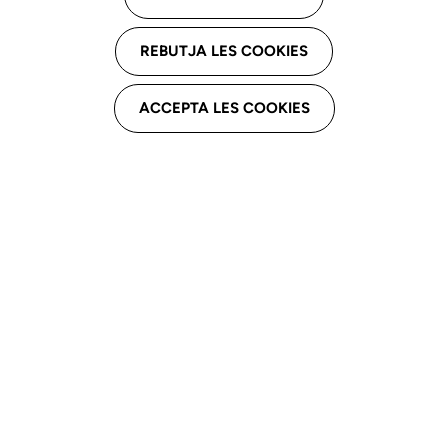
REBUTJA LES COOKIES
ACCEPTA LES COOKIES
ASSOCIACIÓ LA INTERCOL·LEGIAL
Portal donde encontrar servicios activos de La
Intercol·legial con ventajas i descuentos para
colegiados.
Avantatges La Intercol·legial
Tienes que iniciar