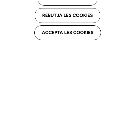
REBUTJA LES COOKIES
ACCEPTA LES COOKIES
APPLE
¿Dónde puedo solicitar las ventajas que hay en vigor?
On puc sol·licitar els avantatges que hi ha vigents?
A través del web de SICOS
Contactant a través de Whatsapp
Telèfon
Presencial a la botiga