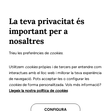
Pasar al contenido principal
Configura
Xarxes Socials
Select your language
ÁREA PRIVADA
La teva privacitat és
important per a
Inicio
Colegiados
Ventajas y descuentos
nosaltres
Ventajas y descuentos
Trieu les preferències de
cookies
.
Utilitzem
cookies
pròpies i de tercers per entendre com
Todos
(25)
Formación
(4)
Gestión
(2)
interactues amb el lloc web i millorar la teva experiència
Informática
(2)
Libros y materiales
(8)
de navegació. Pots acceptar-les o configurar les
cookies
de forma personalitzada. Vols més informació?
Salud
(3)
Vehículos
(2)
Otros
(4)
Llegeix la nostra política de
cookies
.
CONFIGURA