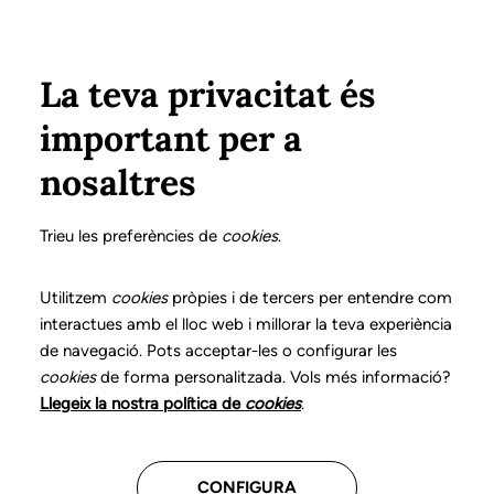
Vés al contingut
Configura
Xarxes Socials
Select your language
ÀREA PRIVADA
La teva privacitat és
important per a
nosaltres
Fes créixer el teu futur
Trieu les preferències de
cookies
.
professional
Utilitzem
cookies
pròpies i de tercers per entendre com
interactues amb el lloc web i millorar la teva experiència
Descobreix les convocatòries
de navegació. Pots acceptar-les o configurar les
disponibles per continuar avançant en
cookies
de forma personalitzada. Vols més informació?
la teva trajectòria.
Llegeix la nostra política de
cookies
.
Consulta tota la informació
CONFIGURA