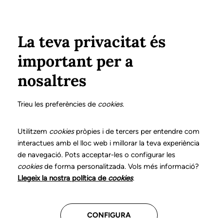
Pasar al contenido principal
Configura
Xarxes Socials
Select your language
ÁREA PRIVADA
La teva privacitat és
important per a
Inicio
nosaltres
Histórico de
Trieu les preferències de
cookies
.
formaciones
Utilitzem
cookies
pròpies i de tercers per entendre com
interactues amb el lloc web i millorar la teva experiència
de navegació. Pots acceptar-les o configurar les
cookies
de forma personalitzada. Vols més informació?
Llegeix la nostra política de
cookies
.
CONFIGURA