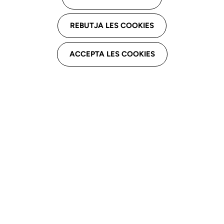
REBUTJA LES COOKIES
ACCEPTA LES COOKIES
25 Ene 2025
25 Ene 2025
Actualización en evaluación auditivoperceptiva
y análisis acústica de la voz en población
catalanoparlante y castellanoparlante
A cargo
Neus Calaf y Josep M. Vila
Horario:
09:30
Modalidad
Presencial
Programa