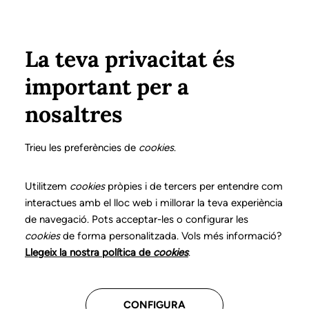
Vés al contingut
Configura
Xarxes Socials
Select your language
ÀREA PRIVADA
La teva privacitat és
important per a
Inici
nosaltres
Trieu les preferències de
cookies
.
Utilitzem
cookies
pròpies i de tercers per entendre com
interactues amb el lloc web i millorar la teva experiència
de navegació. Pots acceptar-les o configurar les
cookies
de forma personalitzada. Vols més informació?
Llegeix la nostra política de
cookies
.
CONFIGURA