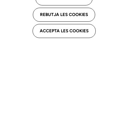
REBUTJA LES COOKIES
ACCEPTA LES COOKIES
Mariona Clofent
Secretària
Formació
Màster en Psicomotricitat Preventiva i Terapèutica.
Universitat de Vic.
Màster en Atenció Precoç. Universitat de Vic.
Màster en Patologia del Llenguatge. Universitat