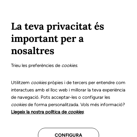
Vés al contingut
Configura
Xarxes Socials
Select your language
ÀREA PRIVADA
La teva privacitat és
important per a
Inici
Actualitat
Memòria d'activitats 2024
nosaltres
13 MARÇ 2025
Memòria d'activitats
Trieu les preferències de
cookies
.
2024
Utilitzem
cookies
pròpies i de tercers per entendre com
interactues amb el lloc web i millorar la teva experiència
de navegació. Pots acceptar-les o configurar les
cookies
de forma personalitzada. Vols més informació?
Llegeix la nostra política de
cookies
.
CONFIGURA