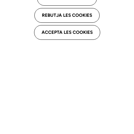
REBUTJA LES COOKIES
Podeu consultar la memòria d'activitats i les dades
financeres del 2024 a l'apartat
Transparència >
ACCEPTA LES COOKIES
Memòries i plans estratègics
.
Vine dissabte 15 de març a l'Assemblea General
Ordinària a les 13:30 h a Sercotel Caspe (C. Casp, 103.
Barcelona).
Us esperem per compartir coneixements i experiències
en un dia dedicat a la Logopèdia i al creixement dels
nostres infants!