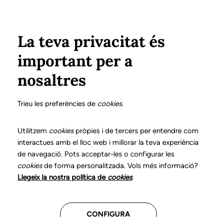
Vés al contingut
Configura
Xarxes Socials
Select your language
ÀREA PRIVADA
La teva privacitat és
important per a
Inici
Actualitat
Recordatori del cgcl sobre l'ús adequat de les mascaretes
nosaltres
10 MARÇ 2021
Recordatori del cgcl
Trieu les preferències de
cookies
.
sobre l'ús adequat de
Utilitzem
cookies
pròpies i de tercers per entendre com
interactues amb el lloc web i millorar la teva experiència
les mascaretes
de navegació. Pots acceptar-les o configurar les
cookies
de forma personalitzada. Vols més informació?
Llegeix la nostra política de
cookies
.
CONFIGURA