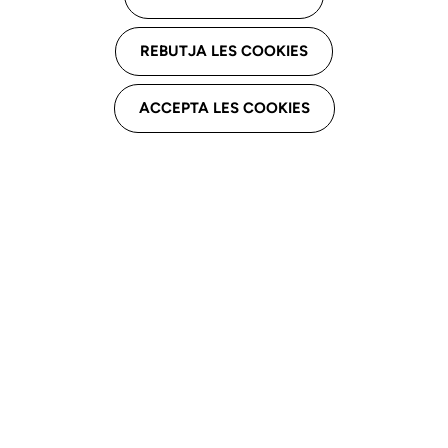
REBUTJA LES COOKIES
ACCEPTA LES COOKIES
Adjuntem recordatori del Consejo General de Colegios
de Logopedas sobre l'ús adequat de les mascaretes
durant la teràpia de Logopèdia.
Comunicado-Uso-de-mascarilla____9tiip01RivVMMAtNGnuP_ca.pdf