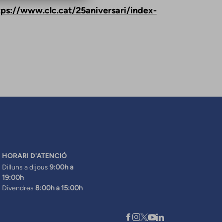
tps://www.clc.cat/25aniversari/index-
HORARI D'ATENCIÓ
Dilluns a dijous
9:00h a
19:00h
Divendres
8:00h a 15:00h
XARXES SOCIALS