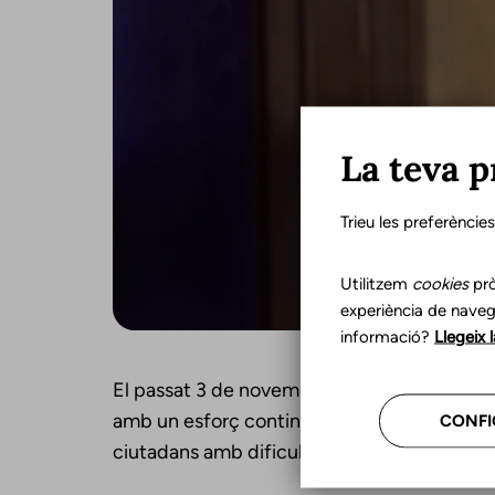
La teva p
Trieu les preferèncie
Utilitzem
cookies
prò
experiència de naveg
informació?
Llegeix 
El passat 3 de novembre el Col·legi de Logo
amb un esforç continuat per promoure i profes
CONFI
ciutadans amb dificultats de comunicació i