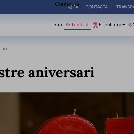
Configura
Select your language
CONTACTA
TRANSP
Navegació princip
Inici
Actualitat
El col·legi
sari
tre aniversari