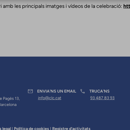
ri amb les principals imatges i vídeos de la celebració:
ht
ENVIA'NS UN EMAIL
TRUCA'NS
info@clc.cat
93 487 83 93
e Pagès 13,
Barcelona
s legal
Política de cookies
Registre d’activitats