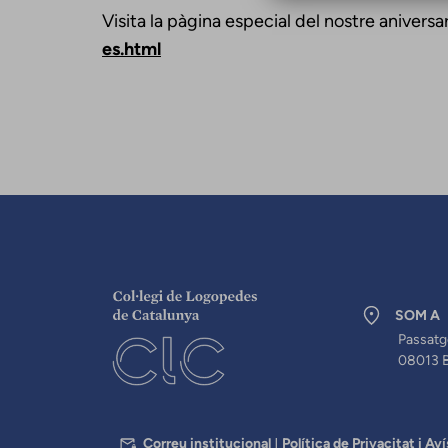
Visita la pàgina especial del nostre aniversa
es.html
SOM A
Passatg
08013 
PEU
Correu institucional
Política de Privacitat i Aví