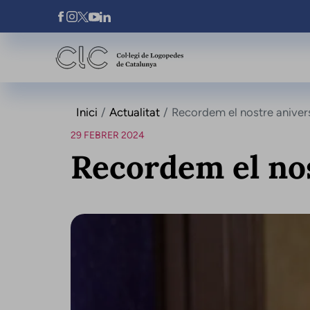
Vés al contingut
Xarxes Socials
Inici
Actualitat
Recordem el nostre aniver
29 FEBRER 2024
Recordem el nos