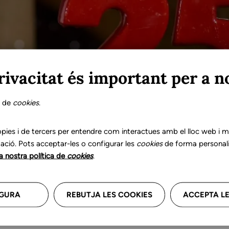
rivacitat és important per a n
s de
cookies
.
pies i de tercers per entendre com interactues amb el lloc web i mil
ació. Pots acceptar-les o configurar les
cookies
de forma personali
la nostra política de
cookies
.
pedes de Catalunya va celebrar els seus 25 anys. Durant 
sionalitzar la logopèdia a Catalunya, protegir els interes
GURA
REBUTJA LES COOKIES
ACCEPTA LE
 deglució.