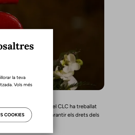
osaltres
lorar la teva
tzada. Vols més
aquest quart de segle el CLC ha treballat
sos del col·lectiu i garantir els drets dels
S COOKIES