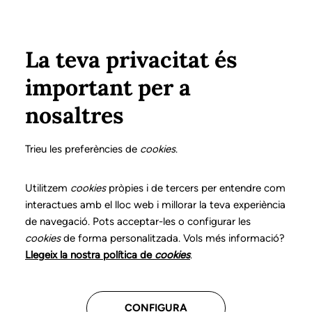
Vés al contingut
Configura
Xarxes Socials
ÀREA PRIVADA
La teva privacitat és
important per a
Inici
Col·legiats
Llistat de col·legiats/des
ABELLAN COSTA, MARTA
ABELLAN COSTA, MARTA
nosaltres
Nº 1785
ABELLAN COSTA,
Trieu les preferències de
cookies
.
MARTA
Utilitzem
cookies
pròpies i de tercers per entendre com
interactues amb el lloc web i millorar la teva experiència
de navegació. Pots acceptar-les o configurar les
Teleassistència
Atenció domiciliària
cookies
de forma personalitzada. Vols més informació?
Llegeix la nostra política de
cookies
.
CENTRES ON TREBALLA
CONFIGURA