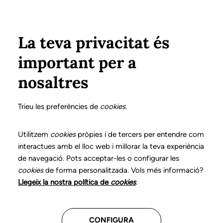
Vés al contingut
Configura
Xarxes Socials
ÀREA PRIVADA
La teva privacitat és
important per a
Inici
Col·legiats
Llistat de col·legiats/des
ALMIRALL PAÜLS, MARTA
ALMIRALL PAÜLS, MARTA
nosaltres
Nº 1050
ALMIRALL PAÜLS,
Trieu les preferències de
cookies
.
MARTA
Utilitzem
cookies
pròpies i de tercers per entendre com
interactues amb el lloc web i millorar la teva experiència
de navegació. Pots acceptar-les o configurar les
Atenció domiciliària
cookies
de forma personalitzada. Vols més informació?
Llegeix la nostra política de
cookies
.
CENTRES ON TREBALLA
CONFIGURA