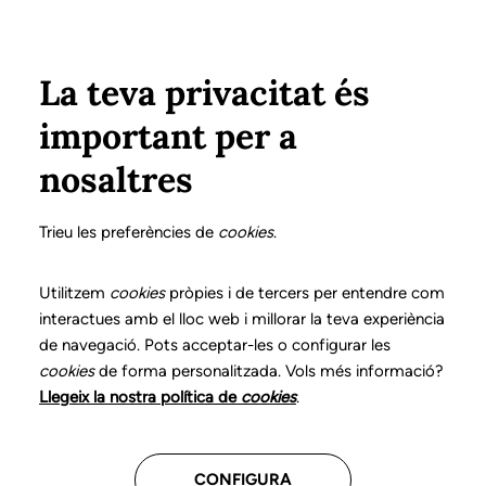
Vés al contingut
Configura
Xarxes Socials
ÀREA PRIVADA
La teva privacitat és
important per a
Inici
Col·legiats
Llistat de col·legiats/des
ÁLVAREZ DOMÍNGUEZ, SONIA
ÁLVAREZ DOMÍNGUEZ, SONIA
nosaltres
Nº 1834
ÁLVAREZ DOMÍNGUEZ,
Trieu les preferències de
cookies
.
SONIA
Utilitzem
cookies
pròpies i de tercers per entendre com
interactues amb el lloc web i millorar la teva experiència
de navegació. Pots acceptar-les o configurar les
cookies
de forma personalitzada. Vols més informació?
Última actualització d'aquestes dades: desembre del
Llegeix la nostra política de
cookies
.
2025
CONFIGURA