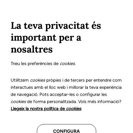
Vés al contingut
Configura
Xarxes Socials
ÀREA PRIVADA
La teva privacitat és
important per a
Inici
Col·legiats
Llistat de col·legiats/des
de ANDRÉS MONTEAGUDO, PATRICIA
de ANDRÉS MONTEAGUDO, PATRICIA
nosaltres
Nº 3450
de ANDRÉS
Trieu les preferències de
cookies
.
MONTEAGUDO,
Utilitzem
cookies
pròpies i de tercers per entendre com
interactues amb el lloc web i millorar la teva experiència
PATRICIA
de navegació. Pots acceptar-les o configurar les
cookies
de forma personalitzada. Vols més informació?
Llegeix la nostra política de
cookies
.
Última actualització d'aquestes dades: setembre del
2025
CONFIGURA