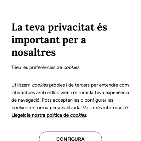
Vés al contingut
Configura
Xarxes Socials
ÀREA PRIVADA
La teva privacitat és
important per a
Inici
Col·legiats
Llistat de col·legiats/des
ARBÓS VIDAL, ANNA M.
ARBÓS VIDAL, ANNA M.
nosaltres
Nº 2161
ARBÓS VIDAL, ANNA M.
Trieu les preferències de
cookies
.
Utilitzem
cookies
pròpies i de tercers per entendre com
interactues amb el lloc web i millorar la teva experiència
Última actualització d'aquestes dades: setembre del
de navegació. Pots acceptar-les o configurar les
2025
cookies
de forma personalitzada. Vols més informació?
Llegeix la nostra política de
cookies
.
CONFIGURA