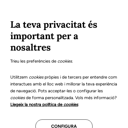
Vés al contingut
Configura
Xarxes Socials
ÀREA PRIVADA
La teva privacitat és
important per a
Inici
Col·legiats
Llistat de col·legiats/des
ARGILÉS HUGUET, MARTA
ARGILÉS HUGUET, MARTA
nosaltres
Nº 3444
ARGILÉS HUGUET,
Trieu les preferències de
cookies
.
MARTA
Utilitzem
cookies
pròpies i de tercers per entendre com
interactues amb el lloc web i millorar la teva experiència
de navegació. Pots acceptar-les o configurar les
cookies
de forma personalitzada. Vols més informació?
Última actualització d'aquestes dades: desembre del
Llegeix la nostra política de
cookies
.
2025
CONFIGURA