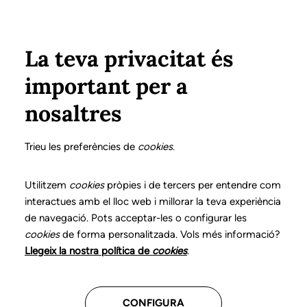
Vés al contingut
Configura
Xarxes Socials
ÀREA PRIVADA
La teva privacitat és
important per a
Inici
Col·legiats
Llistat de col·legiats/des
ARTIGAS BALADA, HELENA
ARTIGAS BALADA, HELENA
nosaltres
Nº 3439
ARTIGAS BALADA,
Trieu les preferències de
cookies
.
HELENA
Utilitzem
cookies
pròpies i de tercers per entendre com
interactues amb el lloc web i millorar la teva experiència
de navegació. Pots acceptar-les o configurar les
cookies
de forma personalitzada. Vols més informació?
Última actualització d'aquestes dades: setembre del
Llegeix la nostra política de
cookies
.
2025
CONFIGURA