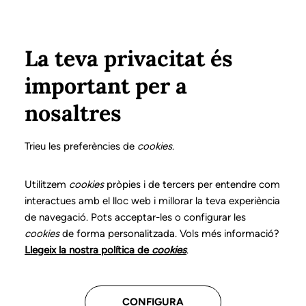
Vés al contingut
Configura
Xarxes Socials
ÀREA PRIVADA
La teva privacitat és
important per a
Inici
Col·legiats
Llistat de col·legiats/des
AVILÉS RODRÍGUEZ, CRISTINA
AVILÉS RODRÍGUEZ, CRISTINA
nosaltres
Nº 1096
AVILÉS RODRÍGUEZ,
Trieu les preferències de
cookies
.
CRISTINA
Utilitzem
cookies
pròpies i de tercers per entendre com
interactues amb el lloc web i millorar la teva experiència
de navegació. Pots acceptar-les o configurar les
cookies
de forma personalitzada. Vols més informació?
Última actualització d'aquestes dades: setembre del
Llegeix la nostra política de
cookies
.
2025
CONFIGURA