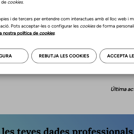
s de
cookies
.
pies i de tercers per entendre com interactues amb el lloc web i mil
ació. Pots acceptar-les o configurar les
cookies
de forma personali
Franja d'edat
Id
la nostra política de
cookies
.
Nens
Cata
Cast
GURA
REBUTJA LES COOKIES
ACCEPTA LE
Última ac
r les teves dades professional