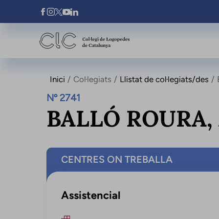
Vés al contingut
Xarxes Socials
Inici
Col·legiats
Llistat de col·legiats/des
Nº 2741
BALLÓ ROURA,
CENTRES ON TREBALLA
Assistencial