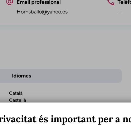
Email professional
Telèf
Homsballo@yahoo.es
--
Idiomes
Català
Castellà
rivacitat és important per a n