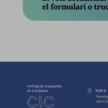
el formulari o truc
SOM A
Passatg
08013 