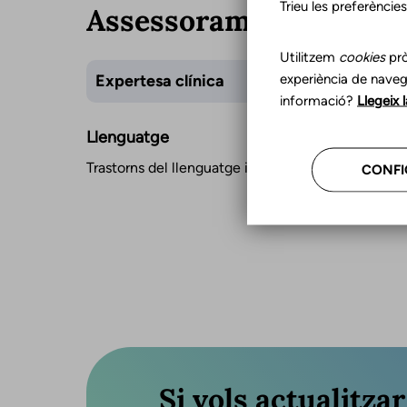
Trieu les preferèncie
Assessorament
Utilitzem
cookies
prò
experiència de naveg
Expertesa clínica
informació?
Llegeix 
Llenguatge
Trastorns del llenguatge infantil
CONFI
Si vols actualitza