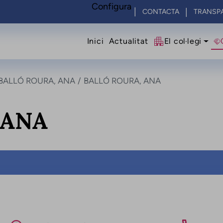
Configura
CONTACTA
TRANSP
Navegació princip
Inici
Actualitat
El col·legi
BALLÓ ROURA, ANA
BALLÓ ROURA, ANA
 ANA