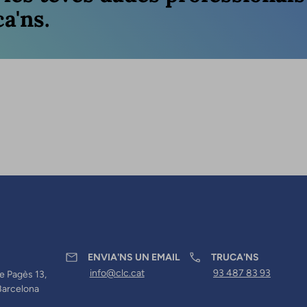
a'ns.
ENVIA'NS UN EMAIL
TRUCA'NS
info@clc.cat
93 487 83 93
e Pagès 13,
Barcelona