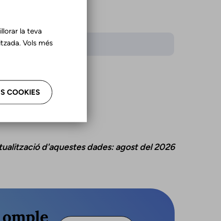
lorar la teva
tzada. Vols més
iomes
là
ellà
S COOKIES
tualització d'aquestes dades: agost del 2026
s omple