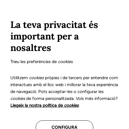
Vés al contingut
Configura
Xarxes Socials
ÀREA PRIVADA
La teva privacitat és
important per a
Inici
Col·legiats
Llistat de col·legiats/des
BARAZA LOZANO, MERCÈ
BARAZA LOZANO, MERCÈ
nosaltres
Nº 0050
BARAZA LOZANO,
Trieu les preferències de
cookies
.
MERCÈ
Utilitzem
cookies
pròpies i de tercers per entendre com
interactues amb el lloc web i millorar la teva experiència
de navegació. Pots acceptar-les o configurar les
cookies
de forma personalitzada. Vols més informació?
Última actualització d'aquestes dades: desembre del
Llegeix la nostra política de
cookies
.
2025
CONFIGURA