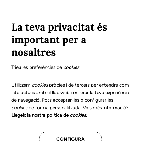
Vés al contingut
Configura
Xarxes Socials
ÀREA PRIVADA
La teva privacitat és
important per a
Inici
Col·legiats
Llistat de col·legiats/des
BARNÉS TORRAS, GEMMA
BARNÉS TORRAS, GEMMA
nosaltres
Nº 2848
BARNÉS TORRAS,
Trieu les preferències de
cookies
.
GEMMA
Utilitzem
cookies
pròpies i de tercers per entendre com
interactues amb el lloc web i millorar la teva experiència
de navegació. Pots acceptar-les o configurar les
cookies
de forma personalitzada. Vols més informació?
Última actualització d'aquestes dades: setembre del
Llegeix la nostra política de
cookies
.
2025
CONFIGURA