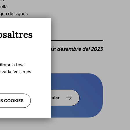
ellà
gua de signes
osaltres
ització d'aquestes dades: desembre del 2025
lorar la teva
tzada. Vols més
s omple
Formulari
S COOKIES