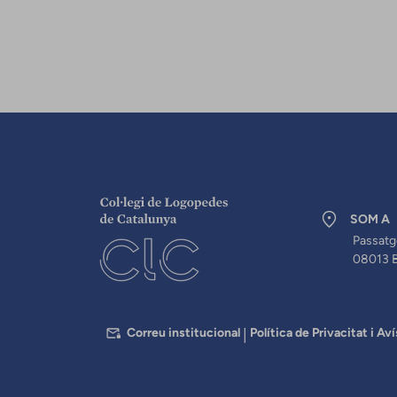
SOM A
Passatg
08013 
PEU
Correu institucional
Política de Privacitat i Aví