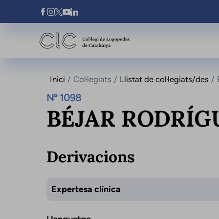
Vés al contingut
Xarxes Socials
Inici
Col·legiats
Llistat de col·legiats/des
Nº 1098
BÉJAR RODRÍGU
Derivacions
Expertesa clínica