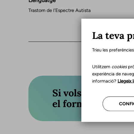
Llenguatge
Trastorn de l’Espectre Autista
La teva p
Trieu les preferèncie
Utilitzem
cookies
prò
experiència de naveg
informació?
Llegeix 
Si vols actualitza
el formulari o truc
CONFI