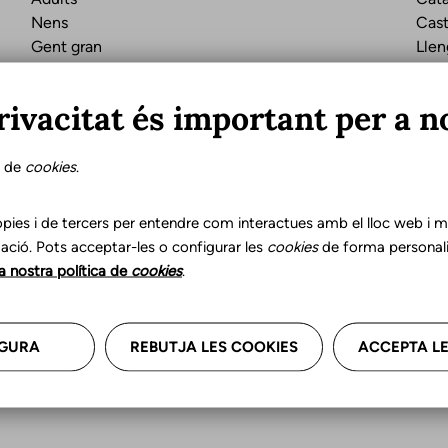
Nens
Cast
Gent gran
Llen
Adolescents
rivacitat és important per a n
s de
cookies
.
Última actual
pies i de tercers per entendre com interactues amb el lloc web i mil
ació. Pots acceptar-les o configurar les
cookies
de forma personali
la nostra política de
cookies
.
r les teves dades professional
a'ns.
GURA
REBUTJA LES COOKIES
ACCEPTA LE