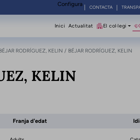
Configura
CONTACTA
TRANSP
Navegació princip
Inici
Actualitat
El col·legi
BÉJAR RODRÍGUEZ, KELIN
BÉJAR RODRÍGUEZ, KELIN
EZ, KELIN
Franja d'edat
Id
Adults
Cata