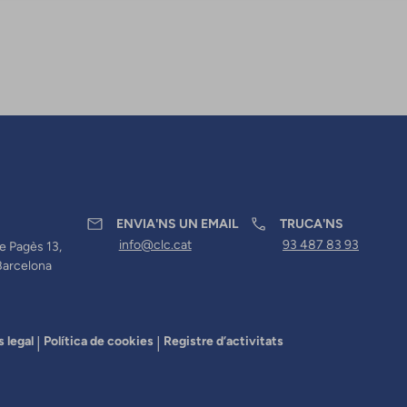
ENVIA'NS UN EMAIL
TRUCA'NS
info@clc.cat
93 487 83 93
e Pagès 13,
Barcelona
s legal
Política de cookies
Registre d’activitats