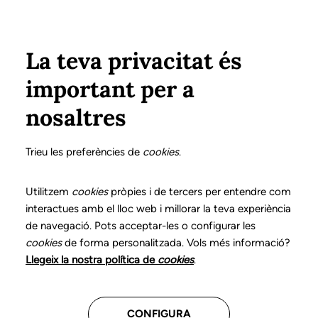
Vés al contingut
Configura
Xarxes Socials
ÀREA PRIVADA
La teva privacitat és
important per a
Inici
Col·legiats
Llistat de col·legiats/des
BUQUET BOT, MERCÈ
BUQUET BOT, MERCÈ
nosaltres
Nº 3350
BUQUET BOT, MERCÈ
Trieu les preferències de
cookies
.
Utilitzem
cookies
pròpies i de tercers per entendre com
Atenció domiciliària
interactues amb el lloc web i millorar la teva experiència
de navegació. Pots acceptar-les o configurar les
cookies
CENTRES ON TREBALLA
de forma personalitzada. Vols més informació?
Llegeix la nostra política de
cookies
.
Assistencial
CONFIGURA