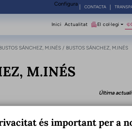
Configura
CONTACTA
TRANSP
Navegació princip
Inici
Actualitat
El col·legi
BUSTOS SÁNCHEZ, M.INÉS
BUSTOS SÁNCHEZ, M.INÉS
EZ, M.INÉS
Última actual
rivacitat és important per a n