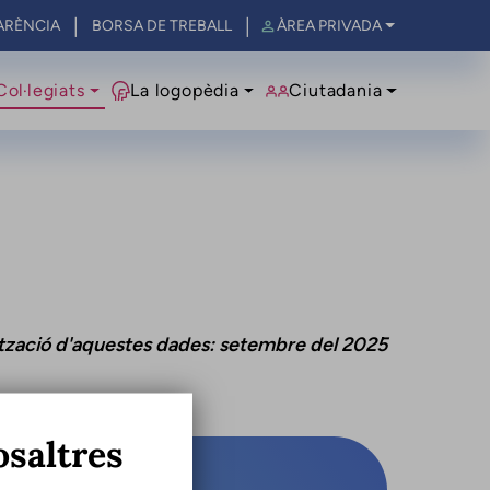
ARÈNCIA
BORSA DE TREBALL
ÀREA PRIVADA
al
Col·legiats
La logopèdia
Ciutadania
ització d'aquestes dades: setembre del 2025
osaltres