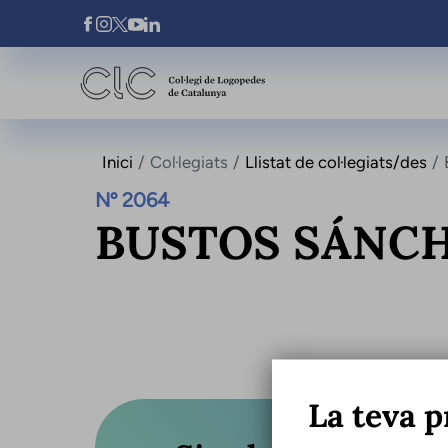
Vés al contingut
Xarxes Socials
Inici
Col·legiats
Llistat de col·legiats/des
Nº 2064
BUSTOS SÁNCH
La teva p