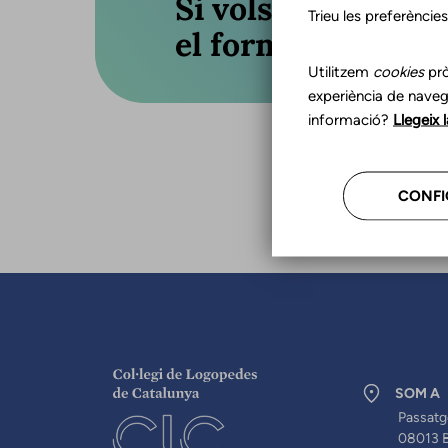
Si vols actualitza
Trieu les preferèncie
el formulari o truc
Utilitzem
cookies
prò
experiència de naveg
informació?
Llegeix 
CONFI
SOM A
Passatg
08013 