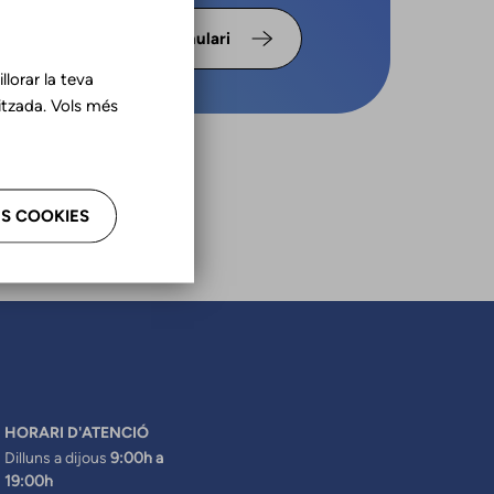
s omple
Formulari
lorar la teva
tzada. Vols més
S COOKIES
HORARI D'ATENCIÓ
Dilluns a dijous
9:00h a
19:00h