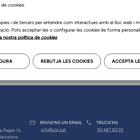
r les teves dades professional
s de
cookies
.
a'ns.
pies i de tercers per entendre com interactues amb el lloc web i mil
ació. Pots acceptar-les o configurar les
cookies
de forma personali
la nostra política de
cookies
.
GURA
REBUTJA LES COOKIES
ACCEPTA LE
ENVIA'NS UN EMAIL
TRUCA'NS
info@clc.cat
93 487 83 93
e Pagès 13,
Barcelona