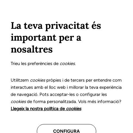
Vés al contingut
Configura
Xarxes Socials
ÀREA PRIVADA
La teva privacitat és
important per a
Inici
Col·legiats
Llistat de col·legiats/des
CABALLÉ FONTANET, SÍLVIA
CABALLÉ FONTANET, SÍLVIA
nosaltres
Nº 2102
CABALLÉ FONTANET,
Trieu les preferències de
cookies
.
SÍLVIA
Utilitzem
cookies
pròpies i de tercers per entendre com
interactues amb el lloc web i millorar la teva experiència
de navegació. Pots acceptar-les o configurar les
cookies
de forma personalitzada. Vols més informació?
Última actualització d'aquestes dades: setembre del
Llegeix la nostra política de
cookies
.
2025
CONFIGURA