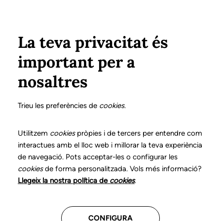
Vés al contingut
Configura
Xarxes Socials
ÀREA PRIVADA
La teva privacitat és
important per a
Inici
Col·legiats
Llistat de col·legiats/des
CABASÉS HITA, SÍLVIA
CABASÉS HITA, SÍLVIA
nosaltres
Nº 0948
CABASÉS HITA, SÍLVIA
Trieu les preferències de
cookies
.
Utilitzem
cookies
pròpies i de tercers per entendre com
interactues amb el lloc web i millorar la teva experiència
Última actualització d'aquestes dades: setembre del
de navegació. Pots acceptar-les o configurar les
2025
cookies
de forma personalitzada. Vols més informació?
Llegeix la nostra política de
cookies
.
CONFIGURA