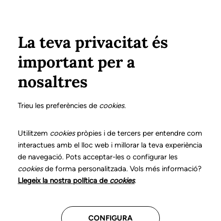
Vés al contingut
Configura
Xarxes Socials
ÀREA PRIVADA
La teva privacitat és
important per a
Inici
Col·legiats
Llistat de col·legiats/des
CARPIO PÉREZ, NÚRIA
CARPIO PÉREZ, NÚRIA
nosaltres
Nº 0242
CARPIO PÉREZ, NÚRIA
Trieu les preferències de
cookies
.
Utilitzem
cookies
pròpies i de tercers per entendre com
interactues amb el lloc web i millorar la teva experiència
CENTRES ON TREBALLA
de navegació. Pots acceptar-les o configurar les
cookies
de forma personalitzada. Vols més informació?
Llegeix la nostra política de
cookies
.
Assistencial
CONFIGURA
Centre Mèdic Pere Grau