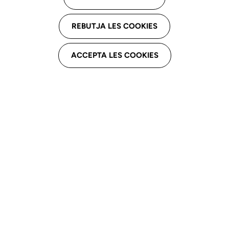
C. Pere Grau, 40, 08320 El Masnou
REBUTJA LES COOKIES
Email professional
cmedicperegrau@gmail.com
ACCEPTA LES COOKIES
Telèfon professional
659806935
Derivacions
Expertesa clínica