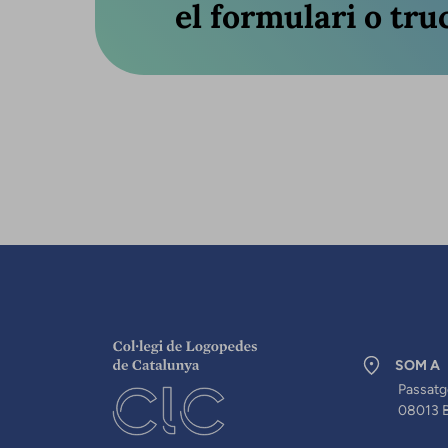
el formulari o truc
SOM A
Passatg
08013 