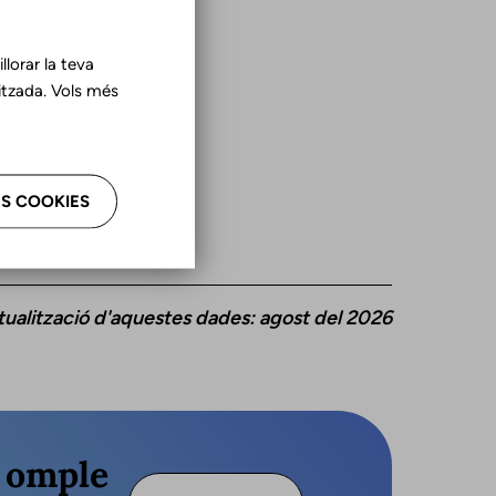
lorar la teva
tzada. Vols més
S COOKIES
tualització d'aquestes dades: agost del 2026
s omple