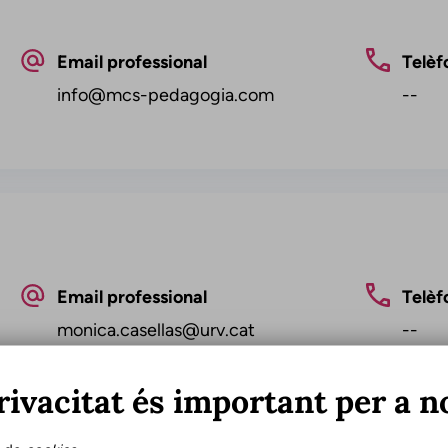
Email professional
Telèf
info@mcs-pedagogia.com
--
Email professional
Telèf
monica.casellas@urv.cat
--
rivacitat és important per a n