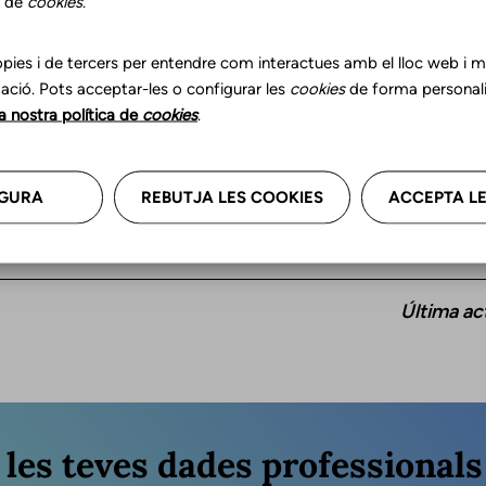
s de
cookies
.
pies i de tercers per entendre com interactues amb el lloc web i mil
ació. Pots acceptar-les o configurar les
cookies
de forma personali
la nostra política de
cookies
.
Idiomes
GURA
REBUTJA LES COOKIES
ACCEPTA LE
Català
Última ac
r les teves dades professional