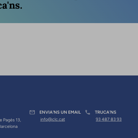
a'ns.
ENVIA'NS UN EMAIL
TRUCA'NS
info@clc.cat
93 487 83 93
e Pagès 13,
Barcelona