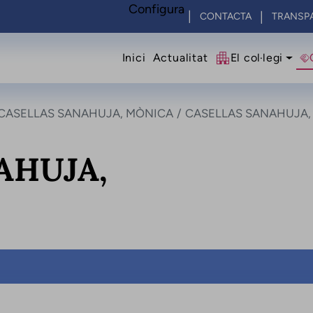
Configura
CONTACTA
TRANSP
Navegació princip
Inici
Actualitat
El col·legi
CASELLAS SANAHUJA, MÒNICA
CASELLAS SANAHUJA,
AHUJA,