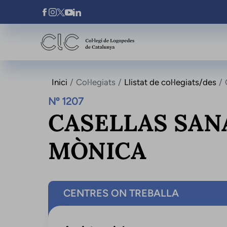
Vés al contingut
Xarxes Socials
Inici
Col·legiats
Llistat de col·legiats/des
Nº 1207
CASELLAS SAN
MÒNICA
CENTRES ON TREBALLA