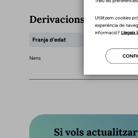
Trieu les preferèncie
Derivacions
Utilitzem
cookies
prò
experiència de naveg
informació?
Llegeix 
Franja d'edat
CONFI
Nens
Si vols actualitza