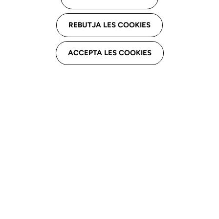
Si vols actualitzar les
REBUTJA LES COOKIES
teves dades
ACCEPTA LES COOKIES
professionals omple el
formulari o truca'ns.
Formulari