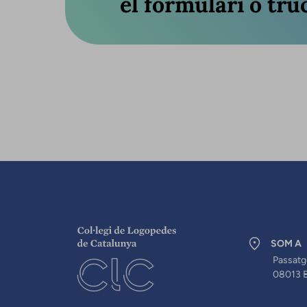
el formulari o truc
SOM A
Passatg
08013 