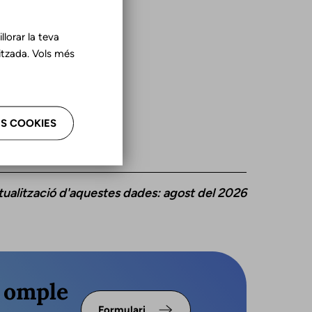
lorar la teva
tzada. Vols més
S COOKIES
tualització d'aquestes dades: agost del 2026
s omple
Formulari