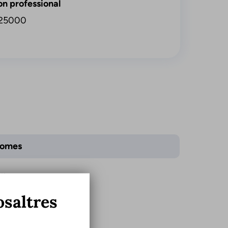
on professional
25000
iomes
là
ellà
osaltres