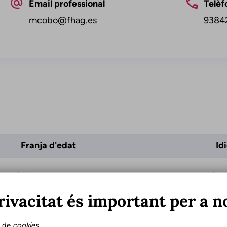
Email professional
Telèf
mcobo@fhag.es
9384
Franja d'edat
Id
Adults
Cata
Gent gran
Cast
rivacitat és important per a n
s de
cookies
.