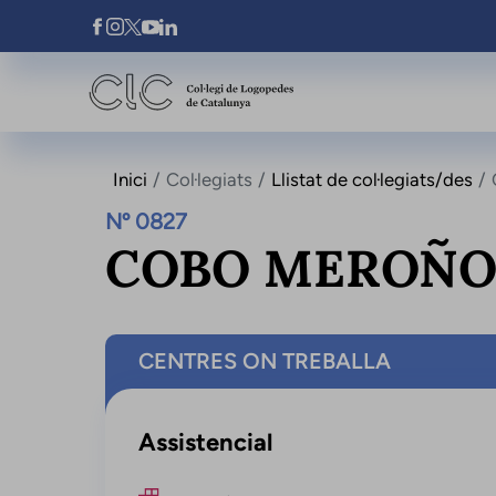
Vés al contingut
Xarxes Socials
Inici
Col·legiats
Llistat de col·legiats/des
Nº 0827
COBO MEROÑO,
CENTRES ON TREBALLA
Assistencial