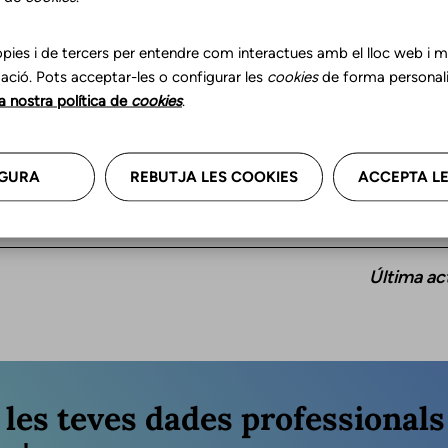
pies i de tercers per entendre com interactues amb el lloc web i mil
ació. Pots acceptar-les o configurar les
cookies
de forma personali
la nostra política de
cookies
.
GURA
REBUTJA LES COOKIES
ACCEPTA LE
Última ac
r les teves dades professional