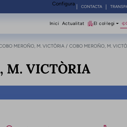
Configura
CONTACTA
TRANSP
Navegació princip
Inici
Actualitat
El col·legi
COBO MEROÑO, M. VICTÒRIA
COBO MEROÑO, M. VICTÒ
 M. VICTÒRIA