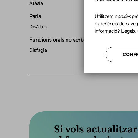
Afàsia
Parla
Utilitzem
cookies
prò
experiència de naveg
Disàrtria
informació?
Llegeix 
Funcions orals no verbals
Disfàgia
CONFI
Si vols actualitza