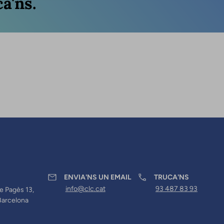
a'ns.
ENVIA'NS UN EMAIL
TRUCA'NS
info@clc.cat
93 487 83 93
e Pagès 13,
Barcelona