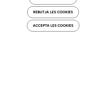
C.G.O. Mataró
REBUTJA LES COOKIES
C. Iluro, 28, 08302 Mataró
ACCEPTA LES COOKIES
Email professional
icreus@hotmail.com
Telèfon professional
610503464
Derivacions