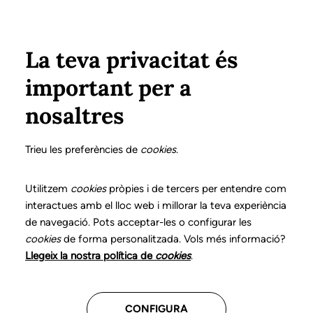
Vés al contingut
Configura
Xarxes Socials
ÀREA PRIVADA
La teva privacitat és
important per a
Inici
Col·legiats
Llistat de col·legiats/des
CREUS JORQUERA, INGRID
CREUS JORQUERA, INGRID
nosaltres
Nº 0782
CREUS JORQUERA,
Trieu les preferències de
cookies
.
INGRID
Utilitzem
cookies
pròpies i de tercers per entendre com
interactues amb el lloc web i millorar la teva experiència
de navegació. Pots acceptar-les o configurar les
cookies
de forma personalitzada. Vols més informació?
CENTRES ON TREBALLA
Llegeix la nostra política de
cookies
.
Assistencial
CONFIGURA