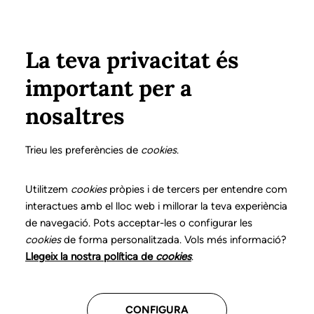
Vés al contingut
Configura
Xarxes Socials
ÀREA PRIVADA
La teva privacitat és
important per a
Inici
Col·legiats
Llistat de col·legiats/des
CUMPLI MARTÍNEZ, MARIÉN
CUMPLI MARTÍNEZ, MARIÉN
nosaltres
Nº 1073
CUMPLI MARTÍNEZ,
Trieu les preferències de
cookies
.
MARIÉN
Utilitzem
cookies
pròpies i de tercers per entendre com
interactues amb el lloc web i millorar la teva experiència
de navegació. Pots acceptar-les o configurar les
cookies
de forma personalitzada. Vols més informació?
Última actualització d'aquestes dades: setembre del
Llegeix la nostra política de
cookies
.
2025
CONFIGURA