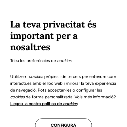
Vés al contingut
Configura
Xarxes Socials
ÀREA PRIVADA
La teva privacitat és
important per a
Inici
Col·legiats
Llistat de col·legiats/des
DOMÈNECH MILÀ, NÚRIA
DOMÈNECH MILÀ, NÚRIA
nosaltres
Nº 3096
DOMÈNECH MILÀ,
Trieu les preferències de
cookies
.
NÚRIA
Utilitzem
cookies
pròpies i de tercers per entendre com
interactues amb el lloc web i millorar la teva experiència
de navegació. Pots acceptar-les o configurar les
cookies
de forma personalitzada. Vols més informació?
Última actualització d'aquestes dades: setembre del
Llegeix la nostra política de
cookies
.
2025
CONFIGURA