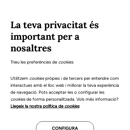
Vés al contingut
Configura
Xarxes Socials
ÀREA PRIVADA
La teva privacitat és
important per a
Inici
Col·legiats
Llistat de col·legiats/des
FERNÁNDEZ ÁLVAREZ, MONTSERRAT
FERNÁNDEZ ÁLVAREZ, MONTSERRAT
nosaltres
Nº 0717
FERNÁNDEZ ÁLVAREZ,
Trieu les preferències de
cookies
.
MONTSERRAT
Utilitzem
cookies
pròpies i de tercers per entendre com
interactues amb el lloc web i millorar la teva experiència
de navegació. Pots acceptar-les o configurar les
cookies
de forma personalitzada. Vols més informació?
Última actualització d'aquestes dades: setembre del
Llegeix la nostra política de
cookies
.
2025
CONFIGURA