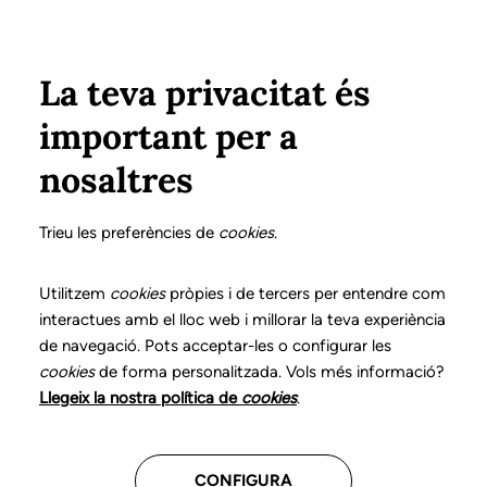
Vés al contingut
Configura
Xarxes Socials
ÀREA PRIVADA
La teva privacitat és
important per a
Inici
Col·legiats
Llistat de col·legiats/des
FERNÁNDEZ CAVERO, FINA
FERNÁNDEZ CAVERO, FINA
nosaltres
Nº 1017
FERNÁNDEZ CAVERO,
Trieu les preferències de
cookies
.
FINA
Utilitzem
cookies
pròpies i de tercers per entendre com
interactues amb el lloc web i millorar la teva experiència
de navegació. Pots acceptar-les o configurar les
cookies
de forma personalitzada. Vols més informació?
Última actualització d'aquestes dades: setembre del
Llegeix la nostra política de
cookies
.
2025
CONFIGURA