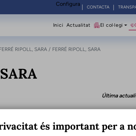
Configura
CONTACTA
TRANSP
Navegació princip
Inici
Actualitat
El col·legi
FERRÉ RIPOLL, SARA
FERRÉ RIPOLL, SARA
 SARA
Última actual
rivacitat és important per a n