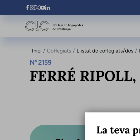
Vés al contingut
Xarxes Socials
Inici
Col·legiats
Llistat de col·legiats/des
Nº 2159
FERRÉ RIPOLL,
La teva p