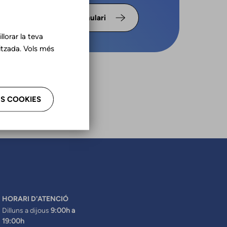
s omple
Formulari
lorar la teva
tzada. Vols més
S COOKIES
HORARI D'ATENCIÓ
Dilluns a dijous
9:00h a
19:00h