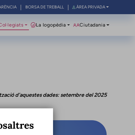
ARÈNCIA
BORSA DE TREBALL
ÀREA PRIVADA
al
Col·legiats
La logopèdia
Ciutadania
ització d'aquestes dades: setembre del 2025
osaltres