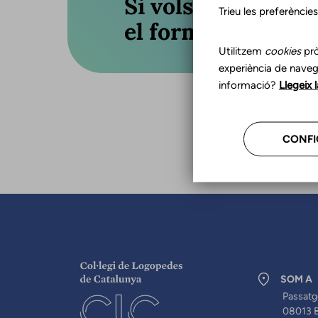
Si vols actualitza
Trieu les preferèncie
el formulari o truc
Utilitzem
cookies
prò
experiència de naveg
informació?
Llegeix 
CONFI
SOM A
Passatg
08013 