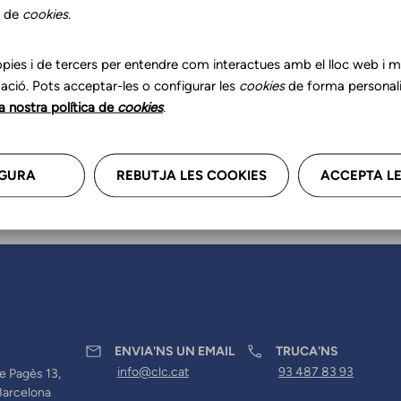
r les teves dades professional
s de
cookies
.
a'ns.
pies i de tercers per entendre com interactues amb el lloc web i mil
ació. Pots acceptar-les o configurar les
cookies
de forma personali
la nostra política de
cookies
.
GURA
REBUTJA LES COOKIES
ACCEPTA LE
ENVIA'NS UN EMAIL
TRUCA'NS
info@clc.cat
93 487 83 93
e Pagès 13,
Barcelona