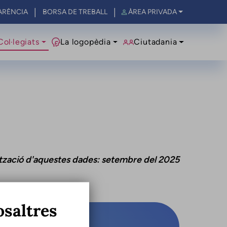
ARÈNCIA
BORSA DE TREBALL
ÀREA PRIVADA
al
Col·legiats
La logopèdia
Ciutadania
ització d'aquestes dades: setembre del 2025
osaltres