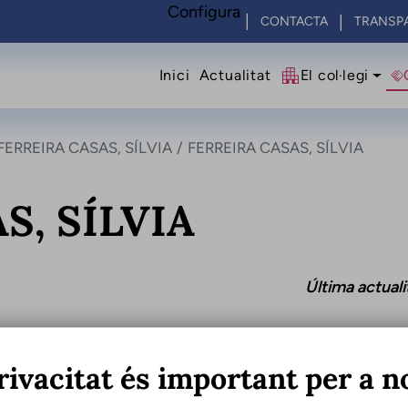
Configura
CONTACTA
TRANSP
Navegació princip
Inici
Actualitat
El col·legi
FERREIRA CASAS, SÍLVIA
FERREIRA CASAS, SÍLVIA
S, SÍLVIA
Última actual
rivacitat és important per a n