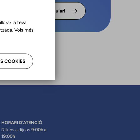
s omple
Formulari
lorar la teva
tzada. Vols més
S COOKIES
HORARI D'ATENCIÓ
Dilluns a dijous
9:00h a
19:00h