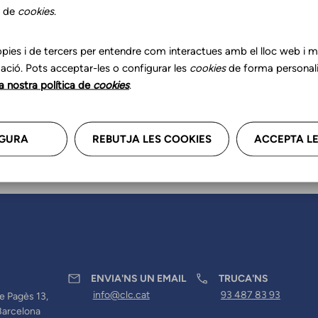
r les teves dades professional
s de
cookies
.
a'ns.
pies i de tercers per entendre com interactues amb el lloc web i mil
ació. Pots acceptar-les o configurar les
cookies
de forma personali
la nostra política de
cookies
.
GURA
REBUTJA LES COOKIES
ACCEPTA LE
ENVIA'NS UN EMAIL
TRUCA'NS
info@clc.cat
93 487 83 93
e Pagès 13,
Barcelona