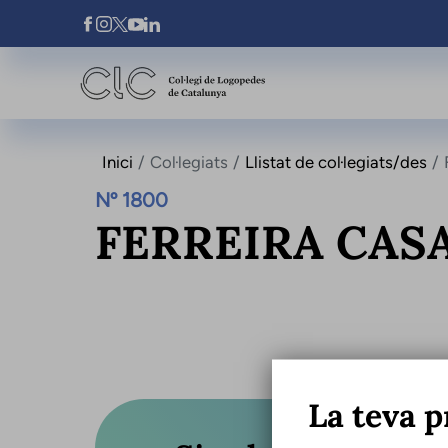
Vés al contingut
Xarxes Socials
Inici
Col·legiats
Llistat de col·legiats/des
Nº 1800
FERREIRA CASA
La teva p