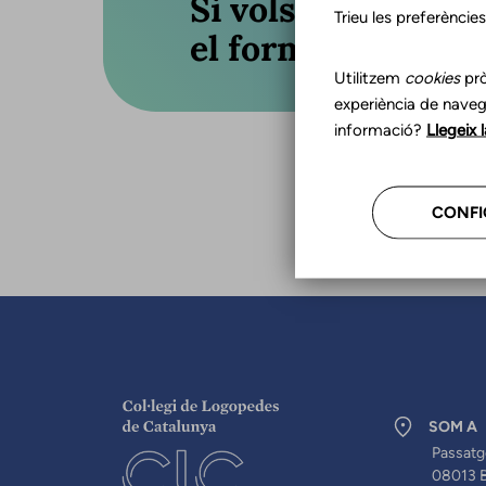
Si vols actualitza
Trieu les preferèncie
el formulari o truc
Utilitzem
cookies
prò
experiència de naveg
informació?
Llegeix 
CONFI
SOM A
Passatg
08013 