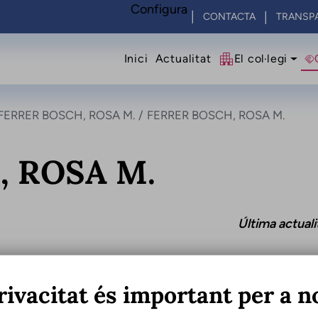
Configura
CONTACTA
TRANSP
Navegació princip
Inici
Actualitat
El col·legi
FERRER BOSCH, ROSA M.
FERRER BOSCH, ROSA M.
, ROSA M.
Última actual
rivacitat és important per a n