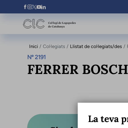
Vés al contingut
Xarxes Socials
Inici
Col·legiats
Llistat de col·legiats/des
Nº 2191
FERRER BOSCH
La teva p