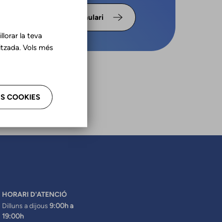
s omple
Formulari
lorar la teva
tzada. Vols més
S COOKIES
HORARI D'ATENCIÓ
Dilluns a dijous
9:00h a
19:00h