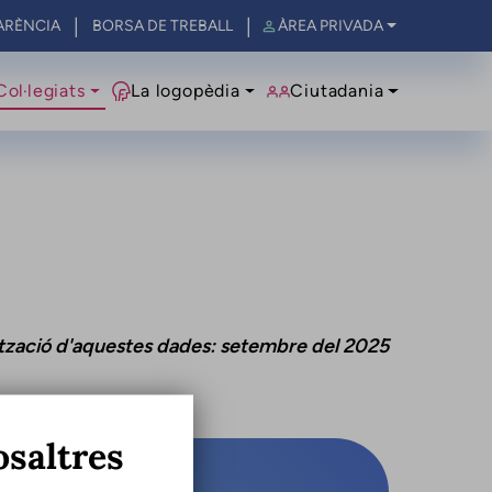
ARÈNCIA
BORSA DE TREBALL
ÀREA PRIVADA
al
Col·legiats
La logopèdia
Ciutadania
ització d'aquestes dades: setembre del 2025
osaltres