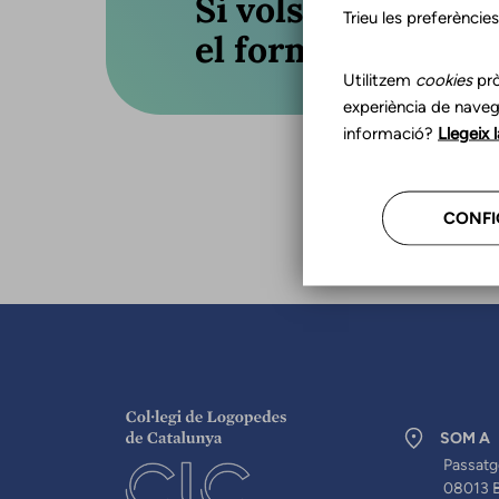
Si vols actualitza
Trieu les preferèncie
el formulari o truc
Utilitzem
cookies
prò
experiència de naveg
informació?
Llegeix 
CONFI
SOM A
Passatg
08013 