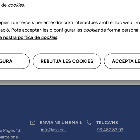
r les teves dades professional
s de
cookies
.
a'ns.
pies i de tercers per entendre com interactues amb el lloc web i mil
ació. Pots acceptar-les o configurar les
cookies
de forma personali
la nostra política de
cookies
.
GURA
REBUTJA LES COOKIES
ACCEPTA LE
ENVIA'NS UN EMAIL
TRUCA'NS
info@clc.cat
93 487 83 93
e Pagès 13,
Barcelona