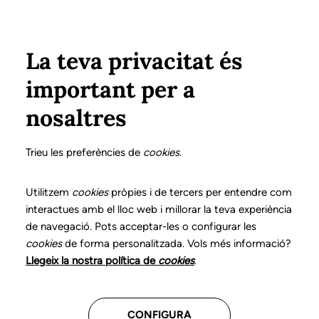
Vés al contingut
Configura
Xarxes Socials
ÀREA PRIVADA
La teva privacitat és
important per a
Inici
Col·legiats
Llistat de col·legiats/des
FITÉ DE ENA, PILAR
FITÉ DE ENA, PILAR
nosaltres
Nº 0213
FITÉ DE ENA, PILAR
Trieu les preferències de
cookies
.
Utilitzem
cookies
pròpies i de tercers per entendre com
Teleassistència
Atenció domiciliària
interactues amb el lloc web i millorar la teva experiència
de navegació. Pots acceptar-les o configurar les
cookies
CENTRES ON TREBALLA
de forma personalitzada. Vols més informació?
Llegeix la nostra política de
cookies
.
Assistencial
CONFIGURA