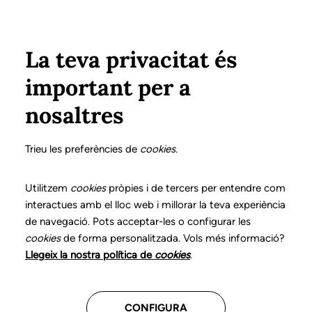
Vés al contingut
Configura
Xarxes Socials
ÀREA PRIVADA
La teva privacitat és
important per a
Inici
Col·legiats
Llistat de col·legiats/des
FOGUERAS i BAYARRI, NÚRIA
FOGUERAS i BAYARRI, NÚRIA
nosaltres
Nº 0974
FOGUERAS i BAYARRI,
Trieu les preferències de
cookies
.
NÚRIA
Utilitzem
cookies
pròpies i de tercers per entendre com
interactues amb el lloc web i millorar la teva experiència
de navegació. Pots acceptar-les o configurar les
cookies
de forma personalitzada. Vols més informació?
Última actualització d'aquestes dades: setembre del
Llegeix la nostra política de
cookies
.
2025
CONFIGURA