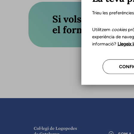
Trieu les preferèncie
Si vols actualitza
el formulari o truc
Utilitzem
cookies
prò
experiència de naveg
informació?
Llegeix 
CONFI