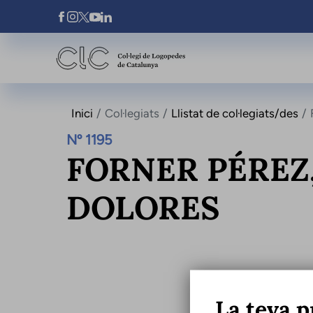
Vés al contingut
Xarxes Socials
Inici
Col·legiats
Llistat de col·legiats/des
Nº 1195
FORNER PÉREZ
DOLORES
La teva p