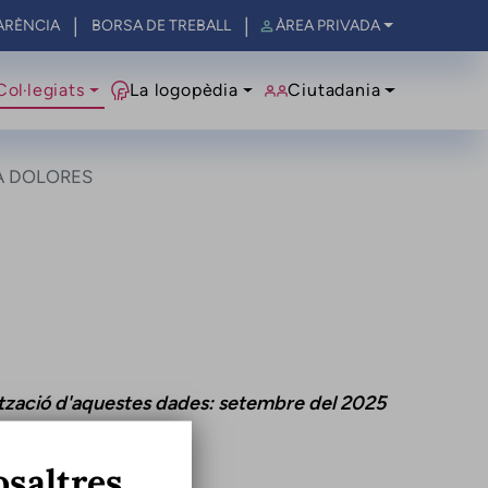
ARÈNCIA
BORSA DE TREBALL
ÀREA PRIVADA
al
Col·legiats
La logopèdia
Ciutadania
A DOLORES
ització d'aquestes dades: setembre del 2025
osaltres