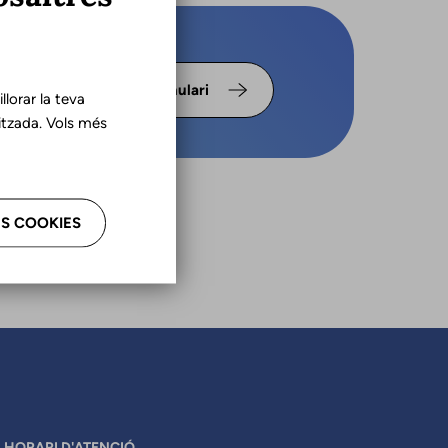
s omple
Formulari
lorar la teva
tzada. Vols més
S COOKIES
HORARI D'ATENCIÓ