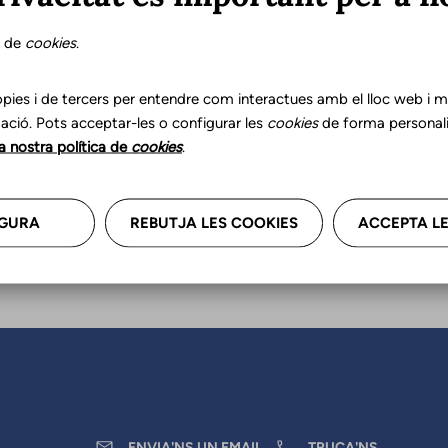
s de
cookies
.
r les teves dades professional
a'ns.
pies i de tercers per entendre com interactues amb el lloc web i mil
ació. Pots acceptar-les o configurar les
cookies
de forma personali
la nostra política de
cookies
.
GURA
REBUTJA LES COOKIES
ACCEPTA LE
ENVIA'NS UN EMAIL
TRUCA'NS