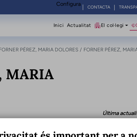
Configura
CONTACTA
TRANSP
Navegació princip
Inici
Actualitat
El col·legi
FORNER PÉREZ, MARIA DOLORES
FORNER PÉREZ, MARI
, MARIA
Última actual
rivacitat és important per a n