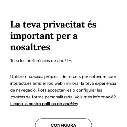
Vés al contingut
Configura
Xarxes Socials
ÀREA PRIVADA
La teva privacitat és
important per a
Inici
Col·legiats
Llistat de col·legiats/des
FRIGOLA FORGA, ROSER
FRIGOLA FORGA, ROSER
nosaltres
Nº 0820
FRIGOLA FORGA,
Trieu les preferències de
cookies
.
ROSER
Utilitzem
cookies
pròpies i de tercers per entendre com
interactues amb el lloc web i millorar la teva experiència
de navegació. Pots acceptar-les o configurar les
cookies
de forma personalitzada. Vols més informació?
Última actualització d'aquestes dades: desembre del
Llegeix la nostra política de
cookies
.
2025
CONFIGURA